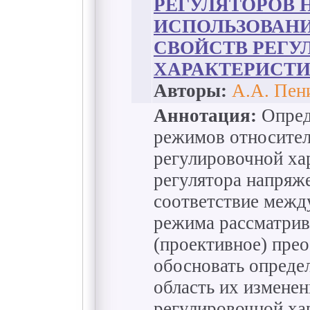
РЕГУЛЯТОРОВ 
ИСПОЛЬЗОВАН
СВОЙСТВ РЕГ
ХАРАКТЕРИСТ
Авторы:
А.А. Пен
Аннотация:
Опред
режимов относител
регулировочной ха
регулятора напряж
соответствие межд
режима рассматрив
(проективное) прео
обосновать опреде
область их измене
регулировочной ха