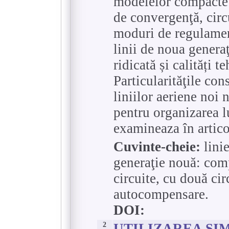
modelelor compacte 
de convergenţă, circu
moduri de regulament
linii de noua generaţ
ridicată și calități
Particularităţile con
liniilor aeriene noi 
pentru organizarea lu
examineaza în artico
Cuvinte-cheie:
linie
generaţie nouă: comp
circuite, cu două cir
autocompensare.
DOI:
2
UTILIZAREA SI