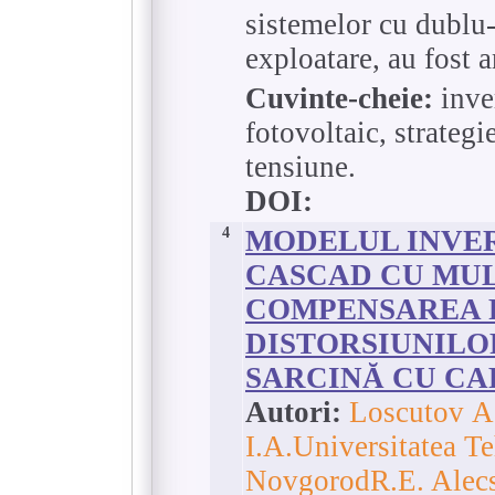
sistemelor cu dublu-i
exploatare, au fost 
Cuvinte-cheie:
inver
fotovoltaic, strateg
tensiune.
DOI:
4
MODELUL INVER
CASCAD CU MUL
COMPENSAREA P
DISTORSIUNILO
SARCINĂ CU C
Autori:
Loscutov А.
I.А.Universitatea Te
NovgorodR.E. Alecs