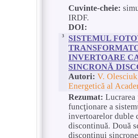
Cuvinte-cheie:
simu
IRDF.
DOI:
3
SISTEMUL FOTO
TRANSFORMATO
INVERTOARE C
SINCRONĂ DIS
Autori:
V. Olesciuk
Energetică al Acade
Rezumat:
Lucrarea p
funcţionare a sistem
invertoarelor duble
discontinuă. Două s
discontinui sincrone