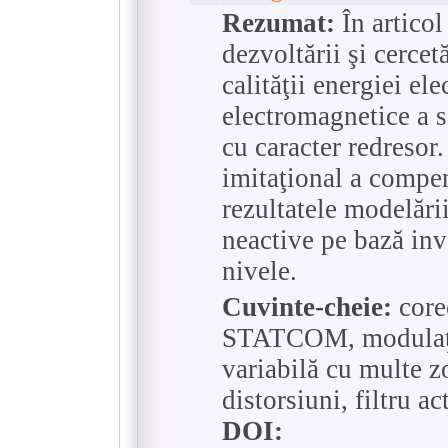
Rezumat:
În articol
dezvoltării şi cercet
calităţii energiei ele
electromagnetice a s
cu caracter redresor
imitaţional a compen
rezultatele modelări
neactive pe bază inv
nivele.
Cuvinte-cheie:
corec
STATCOM, modulaţie
variabilă cu multe z
distorsiuni, filtru act
DOI: