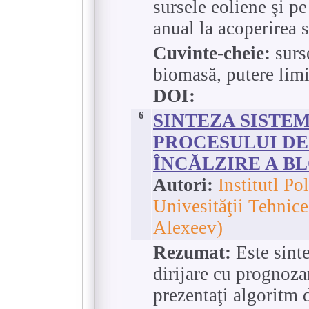
sursele eoliene şi p
anual la acoperirea sa
Cuvinte-cheie:
surse
biomasă, putere limi
DOI:
6
SINTEZA SISTEM
PROCESULUI DE
ÎNCĂLZIRE A B
Autori:
Institutl Po
Univesităţii Tehnice
Alexeev)
Rezumat:
Este sint
dirijare cu prognozar
prezentaţi algoritm 