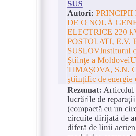
SUS
Autori:
PRINCIPII
DE O NOUĂ GENE
ELECTRICE 220 k
POSTOLATI, E.V. 
SUSLOVInstitutul d
Ştiinţe a Moldove
TIMAŞOVA, S.N. C
ştiinţific de energi
Rezumat:
Articolul 
lucrările de reparaţ
(compactă cu un circ
circuite dirijată de 
diferă de linii aerie