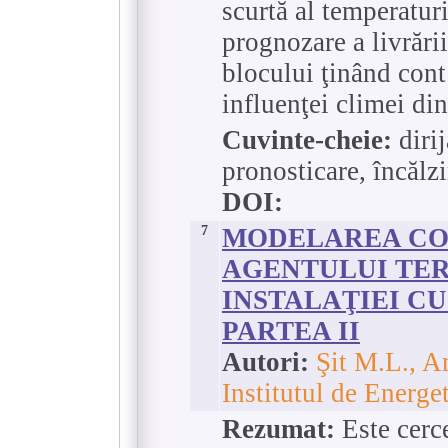
scurtă al temperaturi
prognozare a livrării
blocului ţinând cont 
influenţei climei din
Cuvinte-cheie:
dirij
pronosticare, încălzi
DOI:
7
MODELAREA CO
AGENTULUI TER
INSTALAŢIEI C
PARTEA II
Autori:
Şit M.L., A
Institutul de Energ
Rezumat:
Este cerc