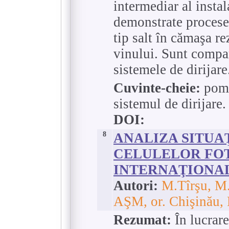
intermediar al insta
demonstrate procesele
tip salt în cămaşa r
vinului. Sunt compar
sistemele de dirijare
Cuvinte-cheie:
pomp
sistemul de dirijare.
DOI:
8
ANALIZA SITUA
CELULELOR FOT
INTERNAŢIONAL
Autori:
M.Tîrşu, M.
AŞM, or. Chişinău,
Rezumat:
În lucrare