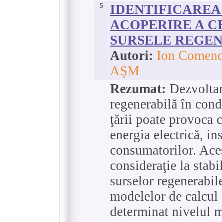
5
IDENTIFICAREA
ACOPERIRE A C
SURSELE REGE
Autori:
Ion Comenda
AŞM
Rezumat:
Dezvoltar
regenerabilă în condi
ţării poate provoca c
energia electrică, in
consumatorilor. Aces
consideraţie la stabi
surselor regenerabil
modelelor de calcul e
determinat nivelul m