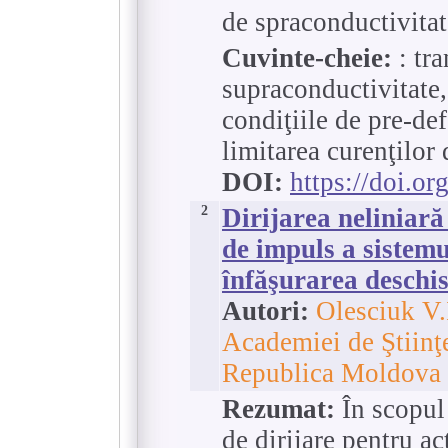
de spraconductivitat
Cuvinte-cheie:
: tra
supraconductivitate, 
condiţiile de pre-def
limitarea curenţilor 
DOI:
https://doi.o
2
Dirijarea neliniar
de impuls a sistemu
înfăşurarea deschis
Autori:
Olesciuk V.I
Academiei de Ştiinţ
Republica Moldova
Rezumat:
În scopul 
de dirijare pentru ac