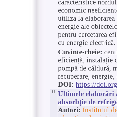
caracteristice nordul
economic neeficiente
utiliza la elaborarea
energie ale obiectel
pentru cercetarea ef
cu energie electrică.
Cuvinte-cheie:
centr
eficiență, instalație
pompă de căldură, m
recuperare, energie, 
DOI:
https://doi.o
11
Ultimele elaborări 
absorbție de refrig
Autori:
Institutul d