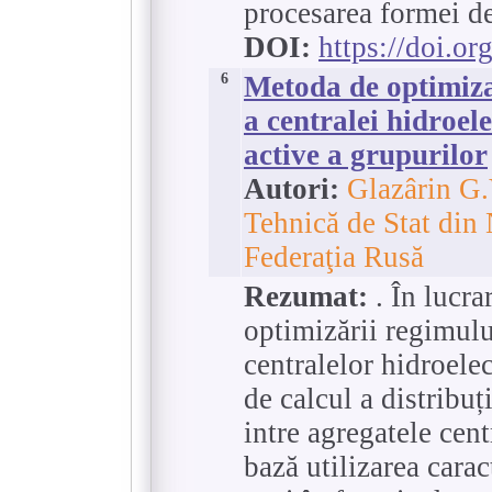
procesarea formei d
DOI:
https://doi.o
6
Metoda de optimiza
a centralei hidroele
active a grupurilor
Autori:
Glazârin G.
Tehnică de Stat din
Federaţia Rusă
Rezumat:
. În lucra
optimizării regimulu
centralelor hidroele
de calcul a distribuț
intre agregatele cent
bază utilizarea carac