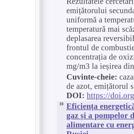
Rezultatele cercetăr
emițătorului secunda
uniformă a temperatu
temperatură mai scăz
deplasarea reversibi
frontul de combusti
concentrația de oxiz
mg/m3 la ieșirea din
Cuvinte-cheie:
cazan
de azot, emițătorul 
DOI:
https://doi.o
10
Eficiența energetic
gaz și a pompelor d
alimentare cu energ
Rusiei