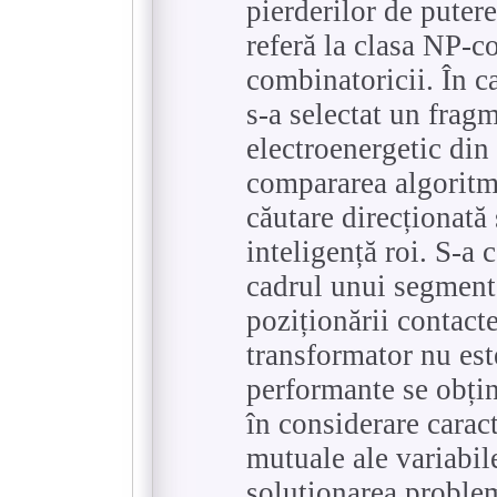
pierderilor de puter
referă la clasa NP-
combinatoricii. În ca
s-a selectat un frag
electroenergetic din 
compararea algoritm
căutare direcționată 
inteligență roi. S-a 
cadrul unui segment 
poziționării contact
transformator nu est
performante se obțin
în considerare carac
mutuale ale variabil
soluționarea problem