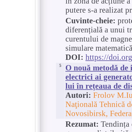
în zona de acțiune a
putere s-a realizat 
Cuvinte-cheie:
prote
diferențială a unui t
curentului de magnet
simulare matematică
DOI:
https://doi.o
5
O nouă metodă de i
electrici ai genera
lui în rețeaua de di
Autori:
Frolov M.Iu
Naţională Tehnică d
Novosibirsk, Federa
Rezumat:
Tendința 