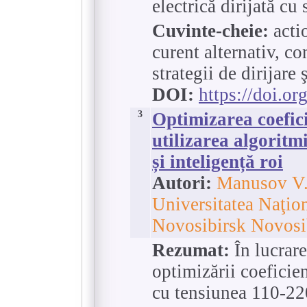
electrică dirijată c
Cuvinte-cheie:
actio
curent alternativ, co
strategii de dirijare
DOI:
https://doi.o
3
Optimizarea coefic
utilizarea algoritm
și inteligență roi
Autori:
Manusov V.Z
Universitatea Naţion
Novosibirsk Novosib
Rezumat:
În lucrar
optimizării coeficien
cu tensiunea 110-22