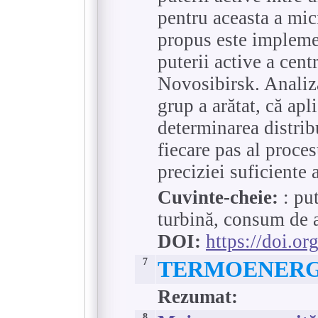
pentru aceasta a mi
propus este implemen
puterii active a cent
Novosibirsk. Analiza
grup a arătat, că ap
determinarea distrib
fiecare pas al proces
preciziei suficiente 
Cuvinte-cheie:
: put
turbină, consum de 
DOI:
https://doi.o
7
TERMOENERG
Rezumat:
8