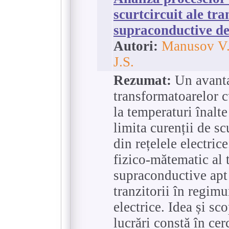
scurtcircuit ale tr
supraconductive de
Autori:
Manusov V.
J.S.
Rezumat:
Un avanta
transformatoarelor c
la temperaturi înalte
limita curenții de sc
din rețelele electric
fizico-mătematic al 
supraconductive apt 
tranzitorii în regimur
electrice. Idea și sc
lucrări constă în cer