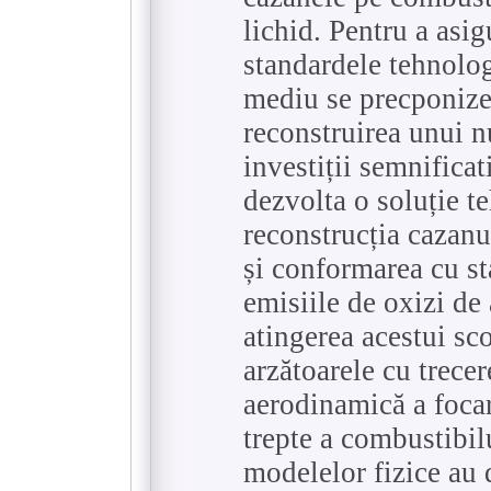
lichid. Pentru a asi
standardele tehnolog
mediu se precponize
reconstruirea unui 
investiții semnificat
dezvolta o soluție t
reconstrucția cazanul
și conformarea cu s
emisiile de oxizi de
atingerea acestui sco
arzătoarele cu trece
aerodinamică a focar
trepte a combustibilu
modelelor fizice au 