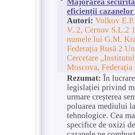
Majorarea securități
eficienții cazanelo
Autori:
Volkov E.P
V..2, Cernov S.L.2 1
numele lui G.M. Kr
Federația Rusă 2 Un
Cercetare „Institut
Moscova, Federația
Rezumat:
În lucrare
legislației privind 
urmare creșterea sem
poluarea mediului l
tehnologice. Cea mai
specifice de oxizi de
cazanele pe combusti