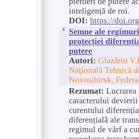
pierderi de putere ac
inteligență de roi.
DOI:
https://doi.o
4
Semne ale regimuril
protecției diferenț
putere
Autori:
Glazârin V.E
Naţională Tehnică d
Novosibirsk, Federa
Rezumat:
Lucrarea a
caracterului devierii
curentului diferenția
diferențială ale tran
regimul de vârf a cu
racordarea transforma