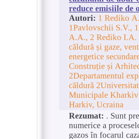
reduce emisiile de 
Autori:
1 Rediko А
1Pavlovschii S.V., 
А.А., 2 Rediko I.А.
căldură și gaze, venti
energetice secundare
Construție și Arhite
2Departamentul expl
căldură 2Universitat
Municipale Kharkiv
Harkiv, Ucraina
Rezumat:
. Sunt pre
numerice a proceselo
gazos în focarul caz