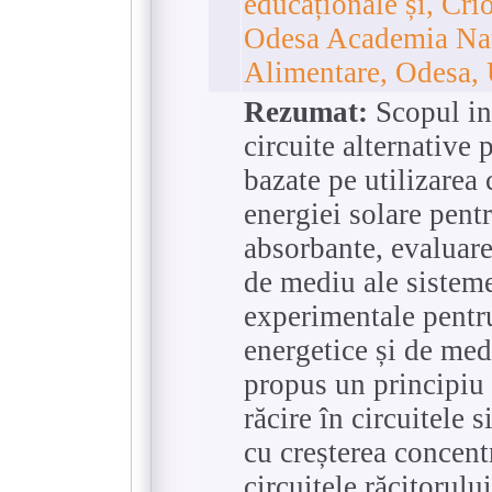
educaționale și, Сr
Odesa Academia Naț
Alimentare, Odesa, 
Rezumat:
Scopul inv
circuite alternative 
bazate pe utilizarea 
energiei solare pent
absorbante, evaluarea
de mediu ale sisteme
experimentale pentru
energetice și de med
propus un principiu 
răcire în circuitele 
cu creșterea concentr
circuitele răcitorul