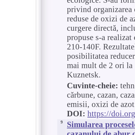
privind organizarea 
reduse de oxizi de az
curgere directă, incl
propuse s-a realizat
210-140F. Rezultate
posibilitatea reducer
mai mult de 2 ori la
Kuznetsk.
Cuvinte-cheie:
tehno
cărbune, cazan, cazan
emisii, oxizi de azot
DOI:
https://doi.o
9
Simularea proceselo
cazanului de abur 