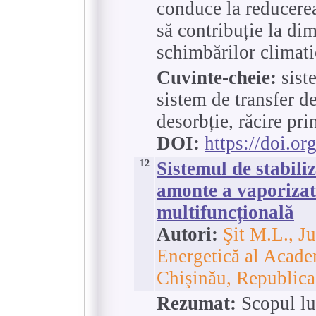
conduce la reducerea
să contribuție la di
schimbărilor climati
Cuvinte-cheie:
sist
sistem de transfer d
desorbție, răcire pri
DOI:
https://doi.o
12
Sistemul de stabili
amonte a vaporizat
multifuncțională
Autori:
Şit M.L., Ju
Energetică al Acade
Chişinău, Republic
Rezumat:
Scopul luc