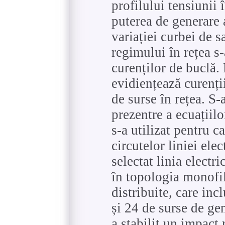
profilului tensiunii î
puterea de generare a
variației curbei de s
regimului în rețea s
curenților de buclă. 
evidiențează curenții
de surse în rețea. S-
prezentre a ecuațiilo
s-a utilizat pentru c
circutelor liniei elec
selectat linia electr
în topologia monofil
distribuite, care in
și 24 de surse de ge
a stabilit un impact 