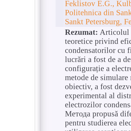
Feklistov E.G., Kul
Politehnica din Sank
Sankt Petersburg, F
Rezumat:
Articolul 
teoretice privind efi
condensatorilor cu f
lucrări a fost de a d
configurație a elect
metode de simulare 
obiectiv, a fost dezv
experimental al dist
electrozilor condens
Метода propusă dif
pentru studierea ele