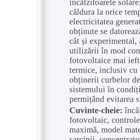
încălzitoarele solar
căldura la orice tem
electricitatea genera
obținute se datorează
cât și experimental, 
utilizării în mod co
fotovoltaice mai ief
termice, inclusiv cu 
obținerii curbelor d
sistemului în condiți
permițând evitarea s
Cuvinte-cheie:
încăl
fotovoltaic, control
maximă, model matem
sarcinii, concentrato