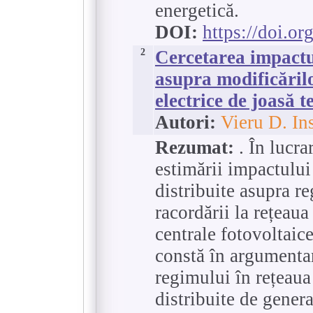
energetică.
DOI:
https://doi.o
2
Cercetarea impactul
asupra modificărilo
electrice de joasă t
Autori:
Vieru D. Ins
Rezumat:
. În lucr
estimării impactului 
distribuite asupra r
racordării la rețeaua
centrale fotovoltaic
constă în argumentar
regimului în rețeaua 
distribuite de genera