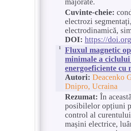
majorate.
Cuvinte-cheie:
cond
electrozi segmentați
electrodinamică, si
DOI:
https://doi.o
1
Fluxul magnetic opt
minimale a ciclului
energoeficiente cu 
Autori:
Deacenko G.
Dnipro, Ucraina
Rezumat:
În această
posibilelor opțiuni 
control al curentulu
mașini electrice, lu