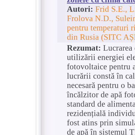
Autori:
Frid S.E., 
Frolova N.D., Sulei
pentru temperaturi r
din Rusia (SITC AȘ
Rezumat:
Lucrarea e
utilizării energiei e
fotovoltaice pentru 
lucrării constă în ca
necesară pentru o ba
încălzitor de apă fot
standard de alimenta
rezidențială individ
fost atins prin simul
de apă în sistemul 