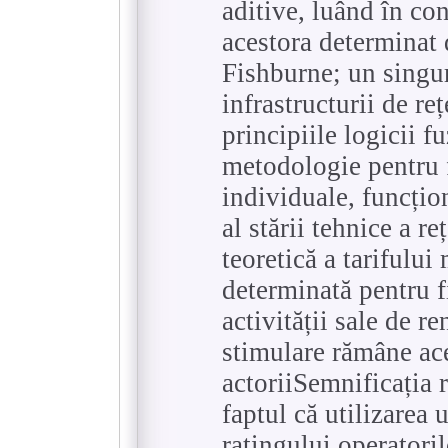
aditive, luând în co
acestora determinat 
Fishburne; un singur 
infrastructurii de re
principiile logicii f
metodologie pentru f
individuale, funcțion
al stării tehnice a re
teoretică a tarifului
determinată pentru f
activității sale de r
stimulare rămâne ace
actoriiSemnificația r
faptul că utilizarea 
ratingului operatoril