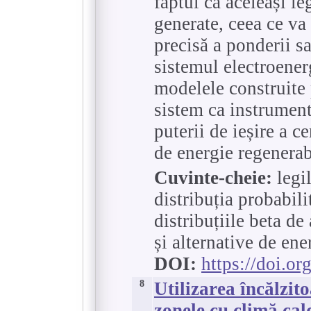
faptul că aceleași le
generate, ceea ce va
precisă a ponderii sa
sistemul electroener
modelele construite p
sistem ca instrument
puterii de ieșire a ce
de energie regenerab
Cuvinte-cheie:
legil
distribuția probabilit
distribuțiile beta de 
și alternative de ene
DOI:
https://doi.o
8
Utilizarea încălzit
zonele cu climă cal