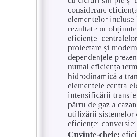
cu cicluri simple și
considerare eficienț
elementelor incluse î
rezultatelor obținute
eficienței centralelo
proiectare și modern
dependențele prezent
numai eficiența termi
hidrodinamică a tran
elementele centralelo
intensificării transf
părții de gaz a cazan
utilizării sistemelor
eficienței conversiei
Cuvinte-cheie:
efici