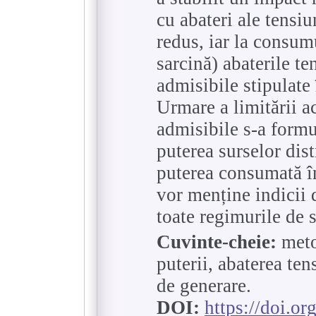
cu abateri ale tensi
redus, iar la consum
sarcină) abaterile te
admisibile stipulat
Urmare a limitării ac
admisibile s-a formu
puterea surselor dist
puterea consumată în
vor menține indicii d
toate regimurile de s
Cuvinte-cheie:
metod
puterii, abaterea ten
de generare.
DOI:
https://doi.o