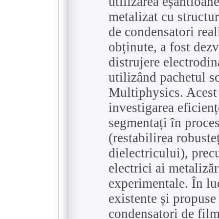
utilizarea eșantioan
metalizat cu structur
de condensatori real
obținute, a fost dez
distrujere electrodi
utilizând pachetul
Multiphysics. Acest
investigarea eficiențe
segmentați în proce
(restabilirea robust
dielectricului), pre
electrici ai metalizăr
experimentale. În luc
existente și propuse
condensatori de fil