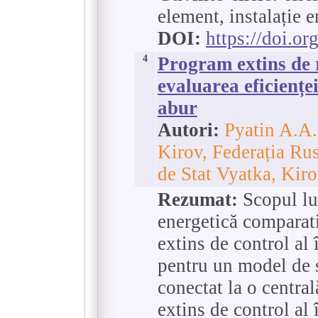
element, instalație e
DOI:
https://doi.o
4
Program extins de r
evaluarea eficiențe
abur
Autori:
Pyatin A.A.
Kirov, Federația Ru
de Stat Vyatka, Kiro
Rezumat:
Scopul luc
energetică comparati
extins de control al î
pentru un model de 
conectat la o centra
extins de control al 