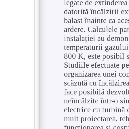
legate de extinderea 
datorită încălzirii e
balast înainte ca ace
ardere. Calculele pa
instalației au demons
temperaturii gazului
800 K, este posibil s
Studiile efectuate p
organizarea unei com
scăzută cu încălzire
face posibilă dezvol
neîncălzite într-o si
electrice cu turbină 
mult proiectarea, te
funcționarea și costu