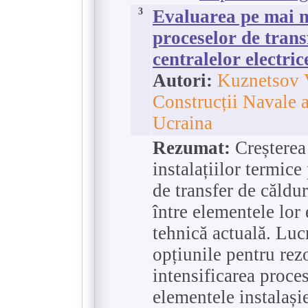
3
Evaluarea pe mai mu
proceselor de trans
centralelor electric
Autori:
Kuznetsov V
Construcții Navale 
Ucraina
Rezumat:
Creșterea 
instalațiilor termic
de transfer de căldur
între elementele lor 
tehnică actuală. Luc
opțiunile pentru rez
intensificarea proces
elementele instalașie