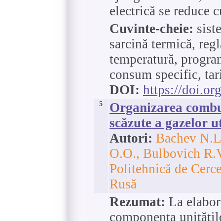
electrică se reduce 
Cuvinte-cheie:
sist
sarcină termică, regl
temperatură, program
consum specific, tar
DOI:
https://doi.o
5
Organizarea combus
scăzute a gazelor ut
Autori:
Bachev N.L
O.O., Bulbovich R.V
Politehnică de Cerc
Rusă
Rezumat:
La elabor
componența unitățil