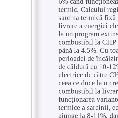
6% când funcționea
termic. Calculul re
sarcina termică fixă
livrare a energiei el
la un program extin
combustibil la CHP 
până la 4.5%. Cu toa
perioadei de încălzire
de căldură cu 10-12%
electrice de către 
ceea ce duce la o cr
combustibil la livrar
funcționarea varian
termice a sarcinii, 
ajunge la 8-11%, dar