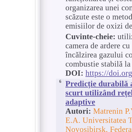
organizarea unei com
scăzute este o meto
emisiilor de oxizi de
Cuvinte-cheie:
utili
camera de ardere cu 
încălzirea gazului c
combustie stabilă la 
DOI:
https://doi.o
6
Predicție durabilă 
scurt utilizând reț
adaptive
Autori:
Matrenin P
E.A. Universitatea 
Novosibirsk, Federa