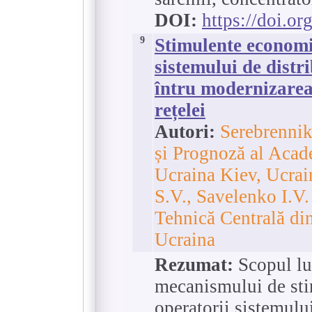
DOI:
https://doi.o
9
Stimulente economi
sistemului de distr
întru modernizarea 
rețelei
Autori:
Serebrennik
și Prognoză al Acade
Ucraina Kiev, Ucrai
S.V., Savelenko I.V.
Tehnică Centrală di
Ucraina
Rezumat:
Scopul luc
mecanismului de st
operatorii sistemulu