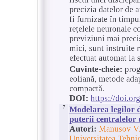
precizia datelor de 
fi furnizate în timpu
rețelele neuronale c
previziuni mai preci
mici, sunt instruite 
efectuat automat la s
Cuvinte-cheie:
prog
eoliană, metode adap
compactă.
DOI:
https://doi.o
7
Modelarea legilor d
puterii centralelor 
Autori:
Manusov V.
Universitatea Tehni