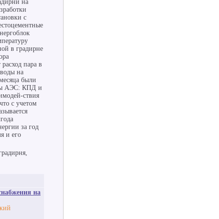
адирни на
азработки
тановки с
бестоцементные
энергоблок
мпературу
ной в градирне
ора
 расход пара в
 воды на
 месяца были
ты АЭС: КПД и
аимодей-ствия
что с учетом
азывается
лгода
нергии за год
я и его
градирня,
снабжения на
ский