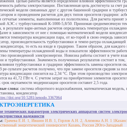
абжения. Целью работы является определение влияния эффективности гр
ичность работы электростанции. Поставленная цель достигнута за счет р
тической модели связанных друг с другом башенной градирни и турбоус
сатором и проведением расчетов для двух типов оросителя градирни: ас
и сетчатые элементы, выполненные из полиэтилена. Для расчета принят 
кой АЭС с турбоустановкой К-1000-5,8/50. Принимая среднемесячную те
а, в результате вари-антных расчетов определялась температура охлажден
Далее в зависимости от нее с помощью математической модели конденсат
ляется температура конденсации пара, от ко-торой в свою очередь зависит
сатор, производительность турбоустановки и темпе-ратура охлаждающей
 конденсатора, то есть на входе в градирню. Таким образом, для каждого
лены температуры охлажденной воды и показатели эффективности рабо
ство произведенной электроэнергии. Новизна работы состоит в учете вз
ни и турбоустановки. Значимость полученных результатов состоит в том, 
влияния турбоустановки и градирни эффективность замены оросителя ок
В ре-зультате расчетов получено, что при замене оросителя средняя за по
атура конденсации снизится на 2,34 °С. При этом производство электроэ
ится на 41,72 ГВт∙ч. С учетом затрат на приобретение элементов оросител
 срок окупаемости модернизации оросителя составит 2,5 года.
вые слова:
система оборотного водоснабжения, математическая модель, 
становка, конденсатор.
ttps://doi.org/10.5281/zenodo.3367064
КТРОЭНЕРГЕТИКА
е технических параметров электрических аппаратов систем электро
актеристики надежности
ы:
Грачева Е.И. 1, Ившин И.В. 1, Горлов А.Н. 2, Алимова А.Н. 1 1Казан
рственный энергетический университет Казань, Россия 2Юго-Западный