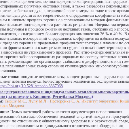
ление и экспериментальное подтверждение концентрационных пределов 
астированных попутных нефтяных газов, а также разработка рекомендац
циента избытка воздуха в первичной зоне камеры на этапе проектирован
ленная цель достигается теоретическим определением коэффициента избы
хнем и нижнем пределах горения с использованием методов флегматизац
иментальным подтверждением расчетных результатов. Впервые эксперим
таты получены в процессе сжигания нефтяных газов, отобранных непосре
ождениях, с содержанием балластирующих компонентов 26 % и 40 %. В 
иментальных исследований определялись коэффициенты избытка воздуха
 пределах горения и продольные профили температуры в пламени по ос
нии фронта пламени в камере можно судить по показаниям термопар в 
 видеосъемки внутрикамерного процесса. Расчетно-экспериментальные и
ов горения забалластированных разнородных по составу нефтяных газов
тать рекомендации по организации стабильного диффузионного или гом
я в первичных зонах камер сгорания утилизационных микрогазотурбин
установок.
вые слова:
попутные нефтяные газы, концентрационные пределы горени
циент избытка воздуха, балластирующие компоненты, экспериментальная
ttps://doi.org/10.5281/zenodo.3367068
е централизованного и индивидуального отопления многоквартирны
ию (на примере г. Кишинев, Республика Молдова)
ы:
Тыршу М.С., Лупу М.Л., Посторонкэ С. А. Институт энергетики Киш
лика Молдова
ация:
Целью настоящей работы является аргументация использования
лизованной системы обеспечения тепловой энергией исходя из присущей
дности по отношению к общественному здоровью и к окружающей среде,
нию с использованием индивидуального отопительного оборудования,