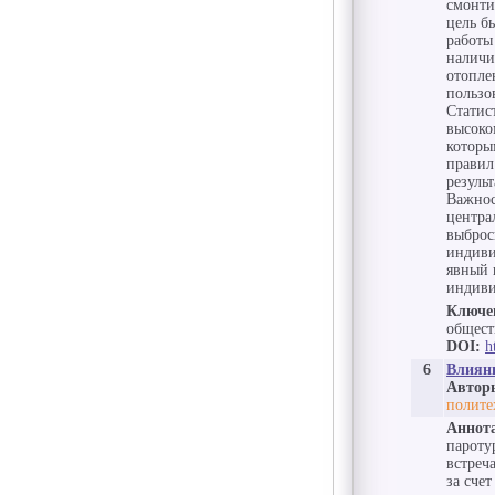
смонти
цель б
работы
наличи
отопле
пользо
Статис
высоко
которы
правил
резуль
Важнос
центра
выброс
индиви
явный 
индиви
Ключе
общест
DOI:
h
6
Влияни
Автор
полите
Аннот
пароту
встреч
за сче