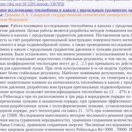
ttps://doi.org/10.5281/zenodo.3367056
ное исследование теплообмена в канале с продольным градиентом д
ы:
Цынаева А.А. Самарский государственный технический университет С
ская Федерация
ация:
Работа посвящена исследованию теплообмена в каналах с продоль
нтом давления. Целью работы является разработка методов повышения и
бмена в каналах с продольным градиентом давления. Поставленная цель 
нута за счёт разработки оригинальной конструкции поверхностного инте
енного в виде подковообразной лунки, а также проведением исследован
бмена в канале с продольным градиентом давления и лунками различной
ожения. Было установлено, что численное решение с использованием k-e
ентности показывает недостаточно стабильные результаты, в том числе, з
ных коэффициентов теплоотдачи могут до 2...2.5 раз превышать их дейст
ия для одиночной лунки. При этом использование k-w-sst модели турбул
вает более стабильные результаты. Наиболее значимыми результатами, п
 являются следующие: выявлено, что применение лунок, их геометрия и 
ают значительное влияние на интенсивность теплообмена в канале с пр
нтом давления; разработана конструкция оригинальных подковообразных
ение которых позволяет интенсифицировать теплообмен на 13 ... 47% в
ла Рейнольдса при их расположении в три ряда в коридорном порядке по
ерическими лунками в шахматном порядке; при сравнении эффективнос
ения разработанных лунок с полусферическими лунками, установленным
дорном порядке, рост теплоотдачи составил 21...51% при изменении числ
0 до 15000. Исследования выполнялись методом численного решения ура
ения массы (уравнения неразрывности), уравнения сохранения количеств
Навье-Стокса), уравнения сохранения энергии. Численные исследования
очно широком диапазоне изменения чисел Рейнольдса Re=3000...70000. 