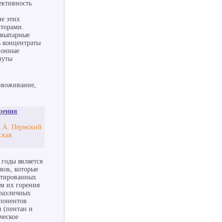
ективность
ие этих
вторами.
и выпарные
ь концентраты
ионные
нуты
звоживание,
рения
А.А. Пермский
ская
годы является
вок, которые
стированных
ам их горения
 различных
понентов
в (пентан и
ческое