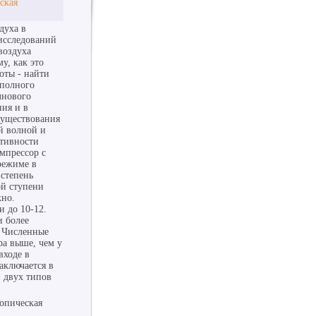
ская
духа в
исследований
воздуха
у, как это
оты - найти
 полного
лнового
ния и в
существования
й волной и
ктивности
мпрессор с
режиме в
 степень
ой ступени
жно.
и до 10-12.
и более
. Численные
ра выше, чем у
входе в
аключается в
 двух типов
опическая