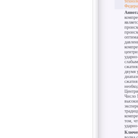
технол
Федера
Аннот
компре
являет
происх
происх
оптима
давлен
компре
центри
ударно
слабым
сжатия
двумя 
диапаз
сжатия
необхо
Центри
Число 
высоки
экспер
традиц
компре
том, ч
ударно
Ключе
волна 