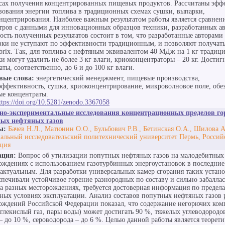
сах получения концентрированных пищевых продуктов. Рассчитаны эфф
зования энергии топлива в традиционных схемах сушки, выпарки,
нцентрирования. Наиболее важным результатом работы является сравнен
тров с данными для инновационных образцов техники, разработанных а
ость полученных результатов состоит в том, что разработанные авторам
вки не уступают по эффективности традиционным, и позволяют получат
°brix. Так, для топлива с нефтяным эквивалентом 40 МДж на 1 кг традиц
и могут удалить не более 3 кг влаги, криоконцентраторы – 20 кг. Достиг
аты, соответственно, до 6 и до 100 кг влаги.
вые слова:
энергетический менеджмент, пищевые производства,
эффективность, сушка, криоконцентрирование, микроволновое поле, обе
е концентраты.
ttps://doi.org/10.5281/zenodo.3367058
но-экспериментальные исследования концентрационных пределов го
ных нефтяных газов
ы:
Бачев Н.Л., Матюнин О.О., Бульбович Р.В., Бетинская О.А., Шилова 
альный исследовательский политехнический университет Пермь, Россий
ция
ация:
Вопрос об утилизации попутных нефтяных газов на малодебитных
ождениях с использованием газотурбинных энергоустановок в последние 
 актуальным. Для разработки универсальных камер сгорания таких устано
спечивали устойчивое горение разнородных по составу и сильно забалла
на разных месторождениях, требуется достоверная информация по предел
ьных условиях эксплуатации. Анализ составов попутных нефтяных газов
ождений Российской Федерации показал, что содержание негорючих ком
 углекислый газ, пары воды) может достигать 90 %, тяжелых углеводородо
– до 10 %, сероводорода – до 6 %. Целью данной работы является теорети