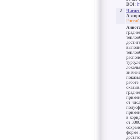
DOI:
h
2
Числен
Автор
Россий
Аннот
градие
теплоо
достиг
выполн
теплоо
распол
турбул
локаль
значен
показы
работе
оказыв
градие
примен
от чис
полусф
примен
в кори
от 300
сохран
форме 
достат