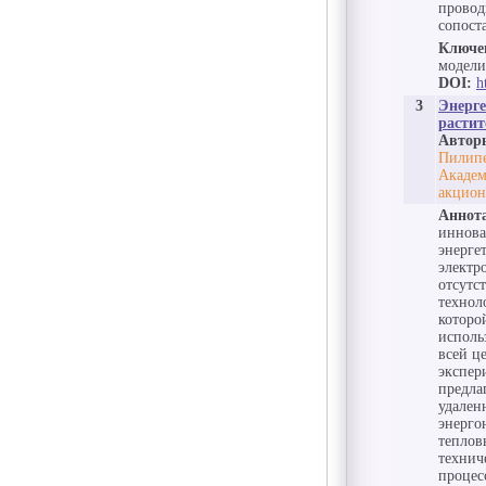
провод
сопост
Ключе
модели
DOI:
h
3
Энерге
растит
Автор
Пилипе
Академ
акцион
Аннот
иннова
энерге
электр
отсутс
технол
которо
исполь
всей ц
экспер
предла
удален
энерго
теплов
технич
процес