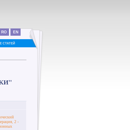
RO
EN
E СТАТЕЙ
КИ"
нический
рация, 2 -
ционных