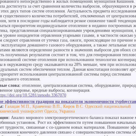
рованного непосредственно в жилых помещениях муниципия Кишинев. 
ыла достигнута за счет сравнения количества выбросов, образующиеся в р
 этих двух типов систем отопления. Актуальность предмета исследования
я существенного количества потребителей, отключенных от централизов
ния, хотя в последние годы наблюдается резкое снижение такой тенденц
ваться приоритетом индивидуальное отопление в недавно построенных 
тика, представленная специализированными учреждениями муниципия, 
м уровне инцидентов отравления угарными газами, в частности окисью у
м следуют отравления от утечки газа, ожоги, происходящие по причине
 эксплуатации домашнего газового оборудования, а также летальные ис
татами являются определение разности в значениях выбросов для обоих сл
ть полученных результатов состоит в том, что для генерирования теплов
лизованной системе отопления при использовании технологии когенерац
ы в окружающую среду оказываются на 28% меньше, чем при использов
дуальных систем обеспечения теплом. Данная констатация позволяет ар
приоритет использования централизованной системы перед системами
дуального отопления.
вые слова:
отопление, централизованная система, оборудование, природ
венное здоровье, вредные выбросы, когенерация.
ttps://doi.org/10.5281/zenodo.3367070
е эффективности градирни на показатели экономичности турбоуста
ы:
Галацан М.П., Кравченко В.П., Киров В.С. Одесский национальный
хнический университет Одесса, Украина
ация:
Анализ мирового электроэнергетического баланса показал важное 
рбинных установок. Рост их эффективности путем повышения начальных
ает трудности, связанные с со-зданием новых материалов. Повышение э
т снижения конечного давления связано с совершенствованием системы о