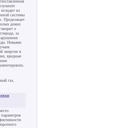
Поставленная
езультате
 исходит из
анной системы
ии. Продолжает
жилых домах.
говорит о
глерода, за
 нарушения
ходы. Новыми
учаев.
ой энергии в
ии, вредные
ании
гументировать
ный газ,
новки
место
 параметров
ффективности
боротного