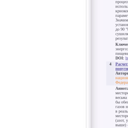
процес
исполь
криоко
параме
Значим
устано
до 90 
сушилк
результ
Ключе
энерго
пищевы
DOI:
h
4
Расчет
попут
Автор
национ
Федера
Аннот
местор
весьма
бы обе
газов 
в реал
местор
(азот,
выше) 