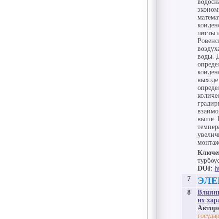
водосн
эконом
матема
конден
листы 
Ровенс
воздух
воды. 
опреде
конден
выходе
опреде
количе
градир
взаимо
выше. 
темпер
увелич
монтаж
Ключе
турбоу
DOI:
h
7
ЭЛЕ
8
Влияни
их хар
Автор
госуда