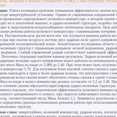
огий, механики и оптики (Университет ИТМО), Санкт-Петербург, Россий
ция
ация:
Работа посвящена проблеме повышения эффективности сжатия воз
ссоре микротурбинной установки. Одним из современных направлений 
ся применение сверхзвукового волнового компрессора, в котором сжатие 
одит не в лопаточной машине, в ударно-волновой структуре, подобно том
одит в сверхзвуковом воздухозаборнике летательных аппаратов. Цель раб
льные режимы работы волнового компрессора с наименьшими потерями
ия. Поставленная цель достигается тем, что изучаются режимы работы во
ссора при сжатии воздуха в системе двух ударных волн одного направле
рованной изоэнтропической волне. Аналитически исследованы области 
-волновых структур с отраженным разрывом: волной разрежения, ударно
 разрывом. Слабый отраженный разрыв соответствует наибольшей эффе
. Получены следующие наиболее важные результаты. Ударно-волновой ко
ударными волнами одного направления может работать на оптимальном 
оне чисел Маха на входе от 2,089 до 2,46. При этом может быть получена
 в компрессоре 5,76. Для получения более высокой степени сжатия в одн
димо переходить к трем и более ударным волнам, что конструктивно сло
рованная волна сжатия может обеспечить степень сжатия в одной ступен
Маха на входе в колесо компрессора должно составлять от 3,2 до 3,48. Пр
х степенях сжатия образуются нерегулярные ударно-волновые структуры
именты показали, что теоретическая эффективность волнового компрессо
ионного центробежного и осевого, при скорости набегающего потока на 
ссор, соответствующей числу Маха, больше 2,2. Значимость результатов з
то определены границы оптимальных режимов работы при использовании
-волновых структур.
вые слова:
микротурбина, волновой компрессор, ударная волна, изоэнтр
сжатия, догоняющие ударные волны, ударные волны одного направления