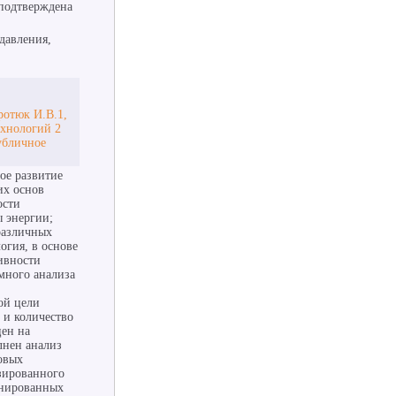
 подтверждена
давления,
ротюк И.В.1,
ехнологий 2
убличное
ое развитие
их основ
ости
ы энергии;
различных
огия, в основе
ивности
много анализа
ой цели
 и количество
цен на
лнен анализ
овых
зированного
инированных