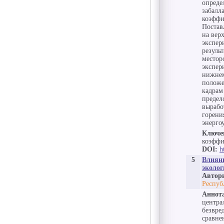
опреде
забалл
коэффи
Постав
на вер
экспер
резуль
местор
экспер
нижнем
положе
кадрам
предел
вырабо
горени
энерго
Ключе
коэффи
DOI:
h
5
Влияни
эколог
Автор
Респуб
Аннот
центра
безвре
сравне