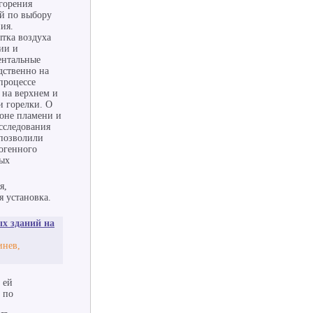
горения
ий по выбору
ия.
тка воздуха
ии и
ентальные
дственно на
процессе
 на верхнем и
и горелки. О
зоне пламени и
сследования
 позволили
огенного
ных
я,
 установка.
х зданий на
инев,
 ей
 по