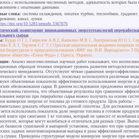
илось с использованием численных методов, адекватность которых была
авлением с опытными данными.
вые слова:
системы охлаждения, лопатки турбин, теплообмен, градиент 
рование, канал, лунки.
ttps://doi.org/10.5281/zenodo.3367076
тический мониторинг инновационных энерготехнологий переработки
ельного сырья
ы:
Бурдо О.Г.1, Гаврилов А.В.2, Кашкано М.В.1, Левтринская Ю.О.1, Си
нко Е.А.1, Терзиев С.Г. 3 1 Одесская национальная академия пищевых т
ия биоресурсов и природопользования «КФУ им. В.И. Вернадского» 3 П
ерное общество «Енни Фудз» г. Одесса, Украина
ация:
Анализ многочисленных научных работ показывает, что интенсивн
ционных образцов техники опережает уровень развития методологическ
тического менеджмента. Отсутствуют чёткие сравнения энергоэффективн
отехнологий и теплотехнологий, поскольку используются различные вид
твуют объективные показатели эффективности использования энергии в 
огиях обезвоживания сырья. В данном исследовании предложена методол
й положена гипотеза, что объективные результаты при сравнении эффект
зования энергии при переработке сырья можно получить на основе систе
епи конверсии энергии от топлива до готового продукта. Цель работы –
иментально доказать объективность данной гипотезы. Для достижения эт
гается использовать показатель доли энергии топлива в готовом продукте
ной влаги при сжигании 1 кг топлива, который не зависит от колебания 
носители, которые могут колебаться и отличаться для разных стран. Выпо
ых балансов сушильной и выпарной установок, показано что при одинак
еских задачах неоптимизированная выпарка в разы эффективней оптими
са сушки. Приведены структурные модели конверсии энергии при комб