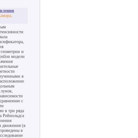
авления
амара,
ным
нтенсивности
была
нсификатора,
ия
 геометрии и
psilon модели
начения
вительные
ентности
олученными в
расположение
одольным
 лунок,
 зависимости
 сравнению с
ти
и в три ряда
а Рейнольдса
внения
а движения (в
 проведены в
Исследование