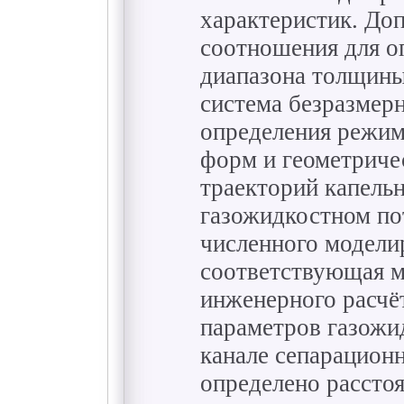
характеристик. До
соотношения для о
диапазона толщины
система безразмер
определения режим
форм и геометриче
траекторий капель
газожидкостном по
численного модели
соответствующая м
инженерного расчё
параметров газожи
канале сепарационн
определено рассто