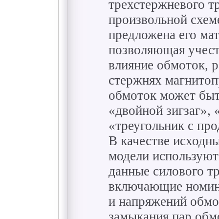
трехстержневого т
произвольной схем
предложена его мат
позволяющая учест
влияние обмоток, 
стержнях магнитоп
обмоток может быт
«двойной зигзаг», 
«треугольник с пр
В качестве исходн
модели используют
данные силового т
включающие номин
и напряжений обмо
замыкания пар обм