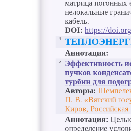
матрица погонных 
нелокальные грани
кабель.
DOI:
https://doi.o
4
ТЕПЛОЭНЕРГ
Аннотация:
5
Эффективность и
пучков конденса
турбин для подог
Авторы:
Шемпелев 
П. В. «Вятский го
Киров, Российская
Аннотация:
Целью
определение услов