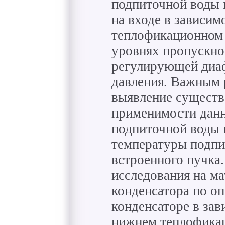
подпиточной воды 
на входе в зависим
теплофикационном 
уровнях пропускно
регулирующей диаф
давления. Важным р
выявление существ
применимости данн
подпиточной воды
температуры подпи
встроенного пучка
исследования на м
конденсатора по о
конденсаторе в зав
нижнем теплофика