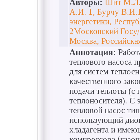
Авторы:
Шит М.Л.
А.И. 1, Бурчу В.И.
энергетики, Респу
2Московский Госуд
Москва, Российска
Аннотация:
Работ
теплового насоса п
для систем теплос
качественного зак
подачи теплоты (с
теплоносителя). С 
тепловой насос тип
использующий диок
хладагента и имею
компрессора (газо