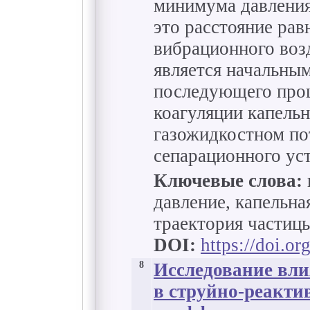
минимума давления.
это расстояние рав
вибрационного возд
является начальны
последующего проц
коагуляции капель
газожидкостном по
сепарационного ус
Ключевые слова:
давление, капельна
траектория частиц
DOI:
https://doi.o
8
Исследование вли
в струйно-реакти