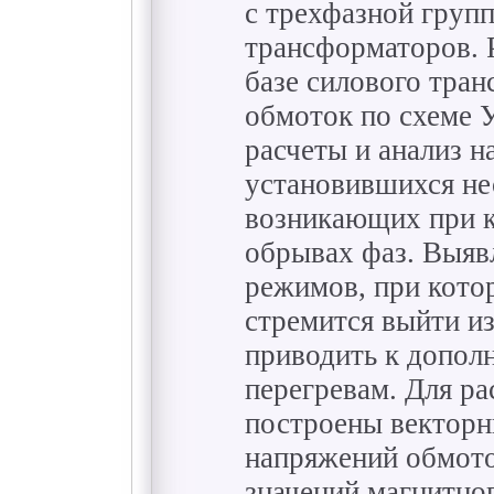
с трехфазной груп
трансформаторов. 
базе силового тра
обмоток по схеме 
расчеты и анализ 
установившихся н
возникающих при к
обрывах фаз. Выяв
режимов, при кото
стремится выйти и
приводить к допол
перегревам. Для р
построены векторн
напряжений обмото
значений магнитног