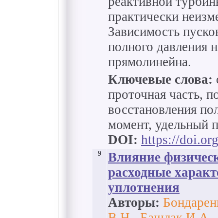
реактивной турбин
практически неизме
Зависимость пуско
полного давления н
прямолинейна.
Ключевые слова:
проточная часть, п
восстановления пол
момент, удельный 
DOI:
https://doi.o
9
Влияние физическ
расходные характ
уплотнения
Авторы:
Бондаренк
В.Н., Башлак И.А.,