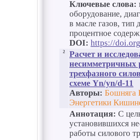
Ключевые слова:
оборудование, диа
в масле газов, тип
процентное содерж
DOI:
https://doi.o
2
Расчет и исследо
несимметричных 
трехфазного сило
схеме Yn/yn/d-11
Авторы:
Бошняга 
Энергетики Кишине
Аннотация:
С цель
установившихся н
работы силового т