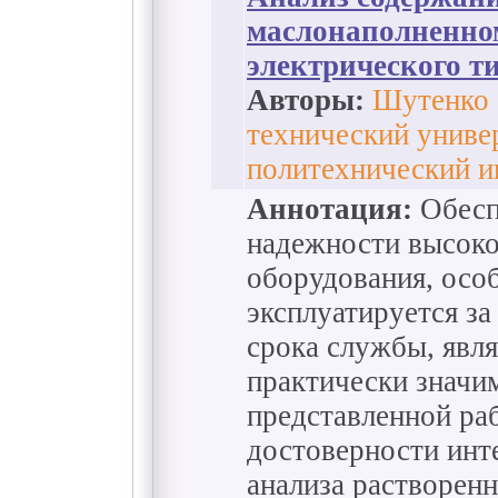
маслонаполненном
электрического т
Авторы:
Шутенко 
технический униве
политехнический и
Аннотация:
Обесп
надежности высоко
оборудования, особ
эксплуатируется з
срока службы, явля
практически значи
представленной ра
достоверности инт
анализа растворенн