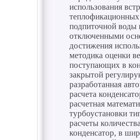
использования вст
теплофикационных 
подпиточной воды 
отключенными осно
достижения исполь
методика оценки в
поступающих в кон
закрытой регулир
разработанная авт
расчета конденсат
расчетная математ
турбоустановки ти
расчеты количеств
конденсатор, в ши