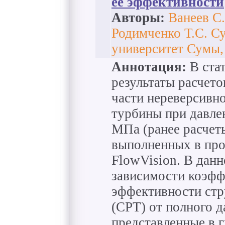
ее эффективности
Авторы:
Ванеев С.
Родимченко Т.С. С
университет Сумы,
Аннотация:
В ста
результаты расчето
части нереверсивн
турбины при давлен
МПа (ранее расчет
выполненных в пр
FlowVision. В дан
зависимости коэфф
эффективности стр
(СРТ) от полного д
представленные в 