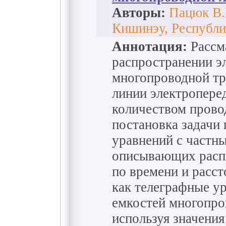
Авторы:
Пацюк В.
Кишинэу, Республ
Аннотация:
Рассма
распространении э
многопроводной тр
линии электропере
количеством прово
постановка задачи 
уравнений с частн
описывающих распр
по времени и расс
как телеграфные у
емкостей многопро
используя значения