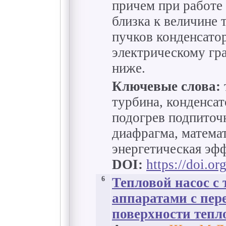
причем при работе
близка к величине 
пучков конденсатор
электрическому гра
ниже.
Ключевые слова:
турбина, конденсат
подогрев подпиточ
диафрагма, матема
энергетическая эф
DOI:
https://doi.o
6
Тепловой насос с
аппаратами с пе
поверхности тепл